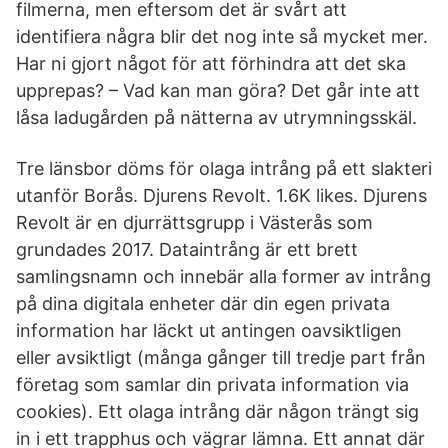
filmerna, men eftersom det är svårt att
identifiera några blir det nog inte så mycket mer.
Har ni gjort något för att förhindra att det ska
upprepas? – Vad kan man göra? Det går inte att
låsa ladugården på nätterna av utrymningsskäl.
Tre länsbor döms för olaga intrång på ett slakteri
utanför Borås. Djurens Revolt. 1.6K likes. Djurens
Revolt är en djurrättsgrupp i Västerås som
grundades 2017. Dataintrång är ett brett
samlingsnamn och innebär alla former av intrång
på dina digitala enheter där din egen privata
information har läckt ut antingen oavsiktligen
eller avsiktligt (många gånger till tredje part från
företag som samlar din privata information via
cookies). Ett olaga intrång där någon trängt sig
in i ett trapphus och vägrar lämna. Ett annat där