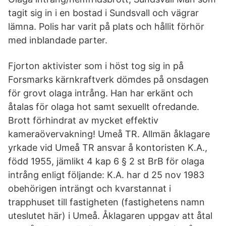
tagit sig in i en bostad i Sundsvall och vägrar
lämna. Polis har varit på plats och hållit förhör
med inblandade parter.
Fjorton aktivister som i höst tog sig in på
Forsmarks kärnkraftverk dömdes på onsdagen
för grovt olaga intrång. Han har erkänt och
åtalas för olaga hot samt sexuellt ofredande.
Brott förhindrat av mycket effektiv
kameraövervakning! Umeå TR. Allmän åklagare
yrkade vid Umeå TR ansvar å kontoristen K.A.,
född 1955, jämlikt 4 kap 6 § 2 st BrB för olaga
intrång enligt följande: K.A. har d 25 nov 1983
obehörigen inträngt och kvarstannat i
trapphuset till fastigheten (fastighetens namn
uteslutet här) i Umeå. Åklagaren uppgav att åtal