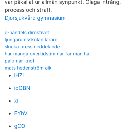
var påkallat ur allmän synpunkt. Olaga intrång,
process och straff.
Djursjukvård gymnasium
e-handels direktivet
ljungarumsskolan lärare
skicka pressmeddelande
hur manga overtidstimmar far man ha
palomar knot
mats hedenström aik
lHZI
iqOBN
xl
EYhV
gCO