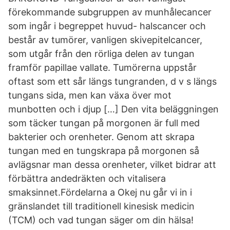
förekommande subgruppen av munhålecancer
som ingår i begreppet huvud- halscancer och
består av tumörer, vanligen skivepitelcancer,
som utgår från den rörliga delen av tungan
framför papillae vallate. Tumörerna uppstår
oftast som ett sår längs tungranden, d v s längs
tungans sida, men kan växa över mot
munbotten och i djup […] Den vita beläggningen
som täcker tungan på morgonen är full med
bakterier och orenheter. Genom att skrapa
tungan med en tungskrapa på morgonen så
avlägsnar man dessa orenheter, vilket bidrar att
förbättra andedräkten och vitalisera
smaksinnet.Fördelarna a Okej nu går vi in i
gränslandet till traditionell kinesisk medicin
(TCM) och vad tungan säger om din hälsa!