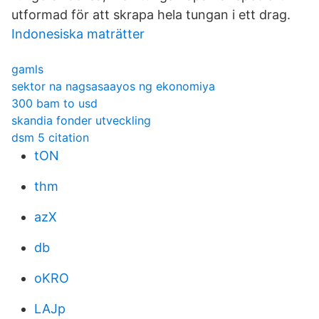
utformad för att skrapa hela tungan i ett drag.
Indonesiska maträtter
gamls
sektor na nagsasaayos ng ekonomiya
300 bam to usd
skandia fonder utveckling
dsm 5 citation
tON
thm
azX
db
oKRO
LAJp